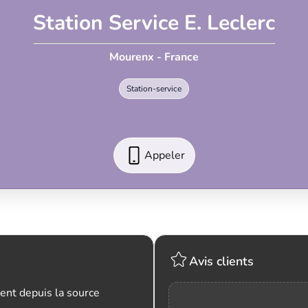
Station Service E. Leclerc
Mourenx - France
Station-service
Appeler
Avis clients
ent depuis la source