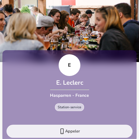
E
E. Leclerc
Hasparren - France
Station-service
Appeler