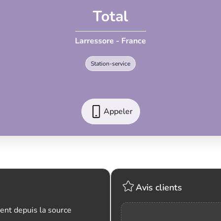
Total
Larressore - France
Station-service
Appeler
Avis clients
ent depuis la source