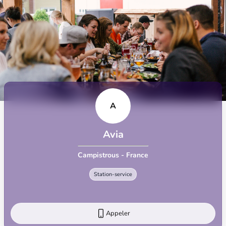
A
Avia
Campistrous - France
Station-service
Appeler