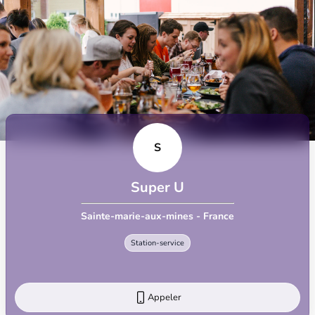
S
Super U
Sainte-marie-aux-mines - France
Station-service
Appeler