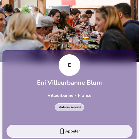
E
Eni Villeurbanne Blum
Villeurbanne - France
Station-service
Appeler