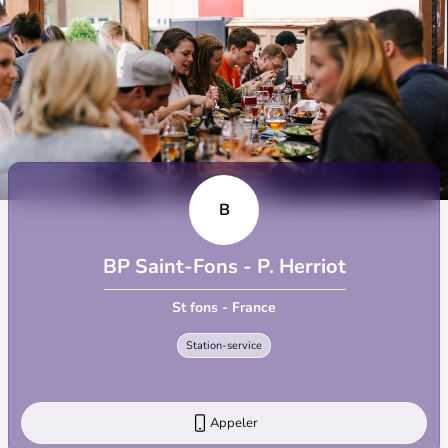
B
BP Saint-Fons - P. Herriot
St fons - France
Station-service
Appeler