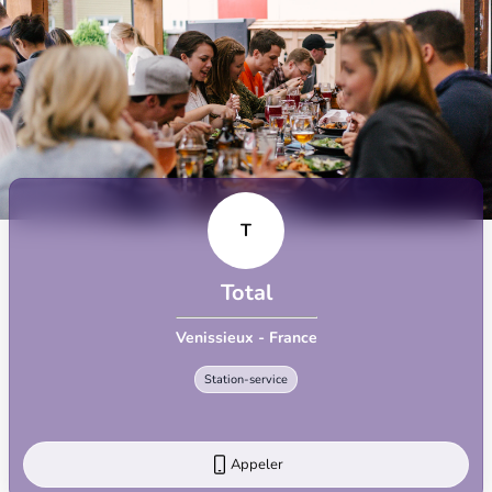
T
Total
Venissieux - France
Station-service
Appeler