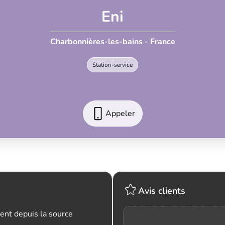
Eni
Charbonnières-les-bains - France
Station-service
Appeler
Avis clients
ent depuis la source