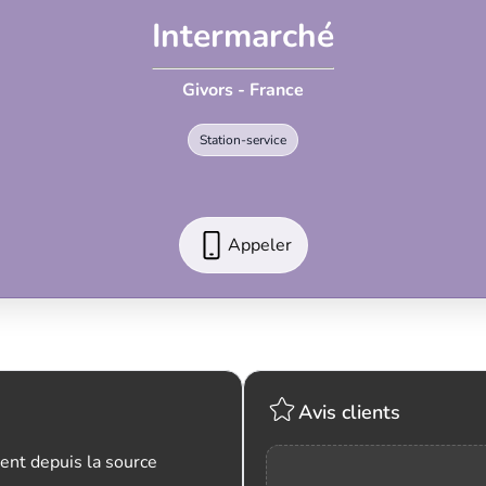
Intermarché
Givors - France
Station-service
Appeler
Avis clients
ent depuis la source