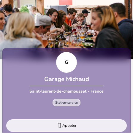
G
Garage Michaud
Saint-laurent-de-chamousset - France
Station-service
Appeler