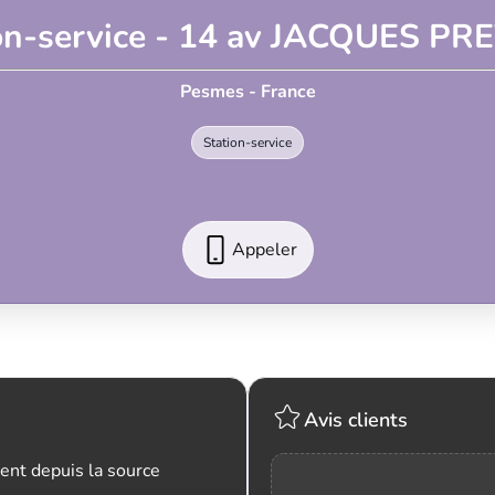
on-service - 14 av JACQUES P
Pesmes - France
Station-service
Appeler
Avis clients
ent depuis la source