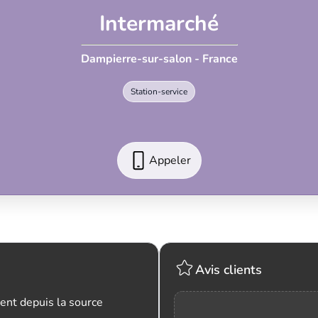
Intermarché
Dampierre-sur-salon - France
Station-service
Appeler
Avis clients
ent depuis la source