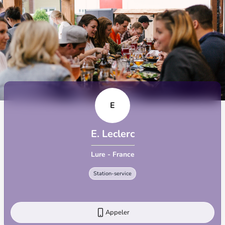
E
E. Leclerc
Lure - France
Station-service
Appeler