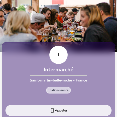
I
Intermarché
Saint-martin-belle-roche - France
Station-service
Appeler