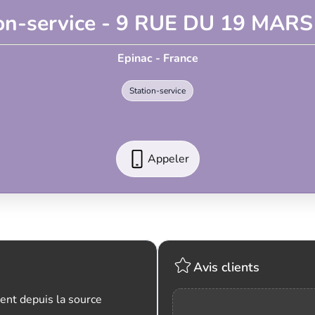
ion-service - 9 RUE DU 19 MARS
Epinac - France
Station-service
Appeler
Avis clients
ent depuis la source