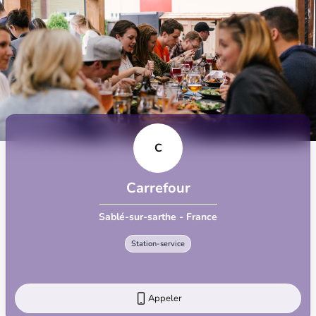
C
Carrefour
Sablé-sur-sarthe - France
Station-service
Appeler