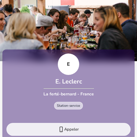
E
E. Leclerc
La ferté-bernard - France
Station-service
Appeler