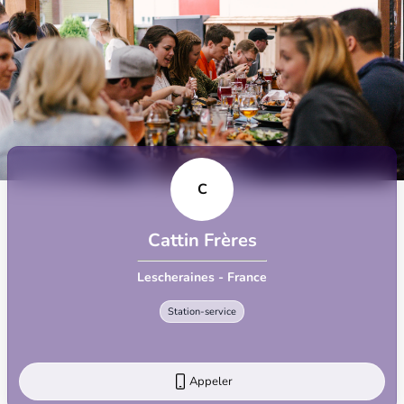
C
Cattin Frères
Lescheraines - France
Station-service
Appeler