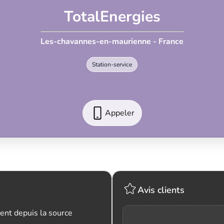
TotalEnergies
Les-chavannes-en-maurienne - France
Station-service
Appeler
Avis clients
ent depuis la source