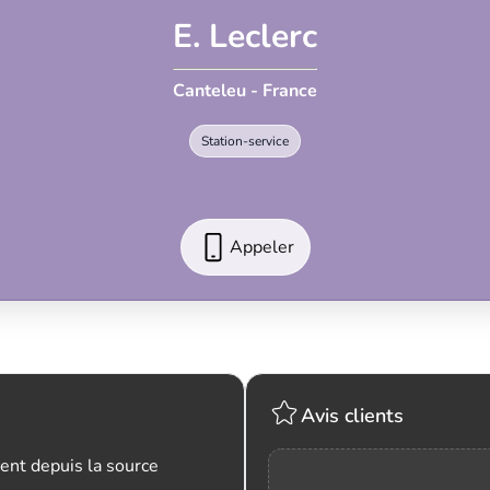
E. Leclerc
Canteleu - France
Station-service
Appeler
Avis clients
ent depuis la source