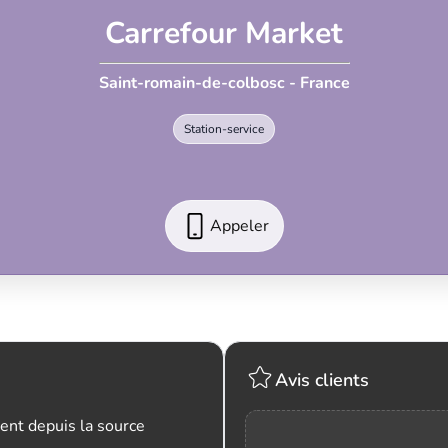
Carrefour Market
Saint-romain-de-colbosc - France
Station-service
Appeler
Avis clients
ent depuis la source