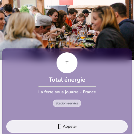
T
Total énergie
La ferte sous jouarre - France
Station-service
Appeler