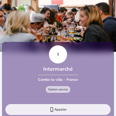
I
Intermarché
Combs-la-ville - France
Station-service
Appeler