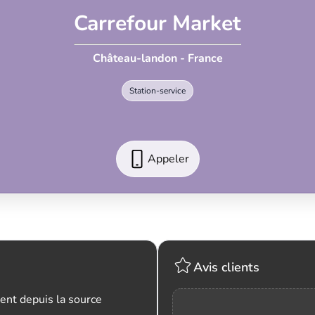
Carrefour Market
Château-landon - France
Station-service
Appeler
Avis clients
ent depuis la source