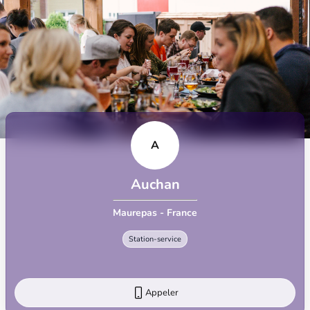
A
Auchan
Maurepas - France
Station-service
Appeler