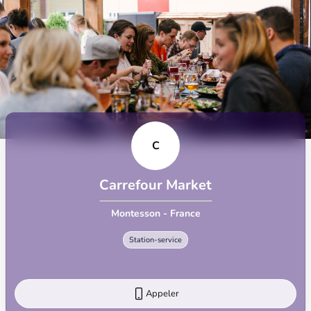
C
Carrefour Market
Montesson - France
Station-service
Appeler