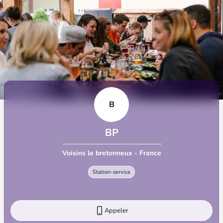
B
BP
Voisins le bretonneux - France
Station-service
Appeler