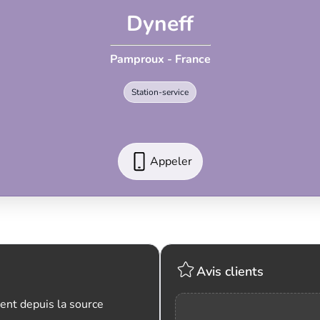
Dyneff
Pamproux - France
Station-service
Appeler
Avis clients
ent depuis la source