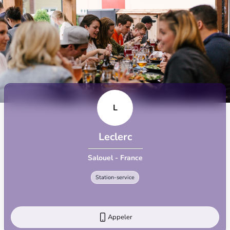
L
Leclerc
Salouel - France
Station-service
Appeler