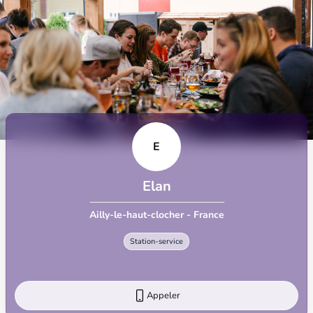
E
Elan
Ailly-le-haut-clocher - France
Station-service
Appeler