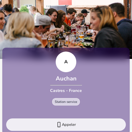
A
Auchan
Castres - France
Station-service
Appeler