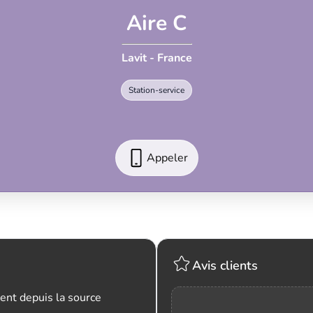
Aire C
Lavit - France
Station-service
Appeler
Avis clients
ent depuis la source