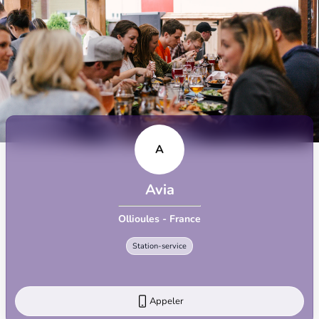
A
Avia
Ollioules - France
Station-service
Appeler