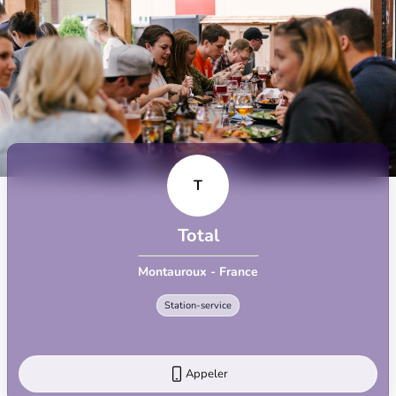
T
Total
Montauroux - France
Station-service
Appeler