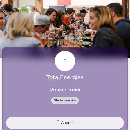
T
TotalEnergies
Orange - France
Station-service
Appeler