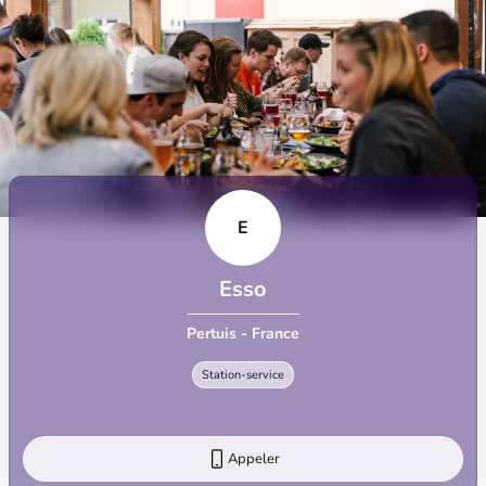
E
Esso
Pertuis - France
Station-service
Appeler