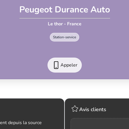
Peugeot Durance Auto
Le thor - France
Station-service
Appeler
Avis clients
ent depuis la source