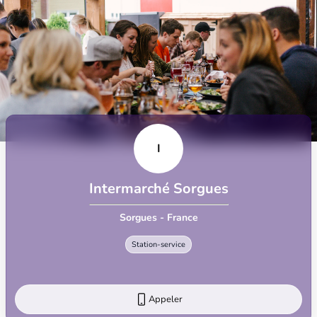
I
Intermarché Sorgues
Sorgues - France
Station-service
Appeler