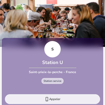
S
Station U
Saint-yrieix-la-perche - France
Station-service
Appeler