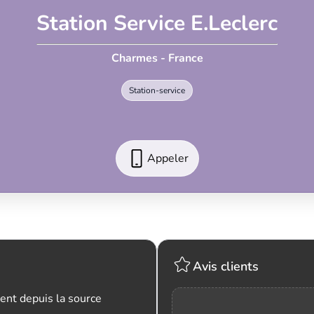
Station Service E.Leclerc
Charmes - France
Station-service
Appeler
Avis clients
ent depuis la source