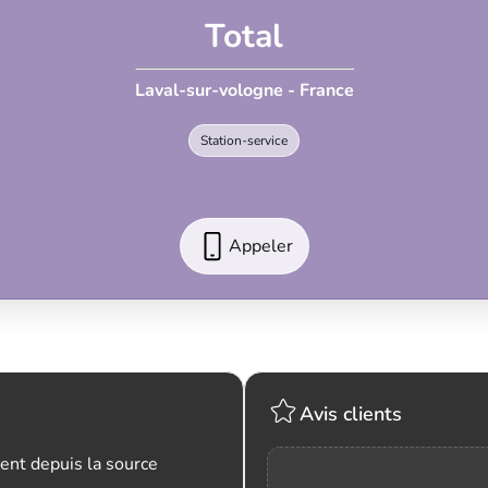
Total
Laval-sur-vologne - France
Station-service
Appeler
Avis clients
ent depuis la source