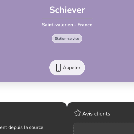
Schiever
Saint-valerien - France
Station-service
Appeler
Avis clients
ent depuis la source