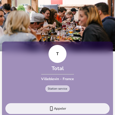
T
Total
Villeblevin - France
Station-service
Appeler