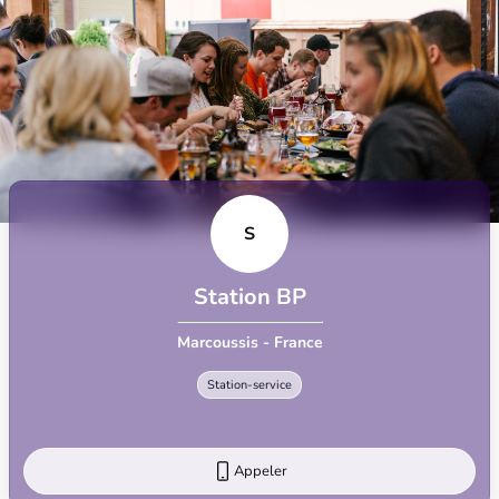
S
Station BP
Marcoussis - France
Station-service
Appeler