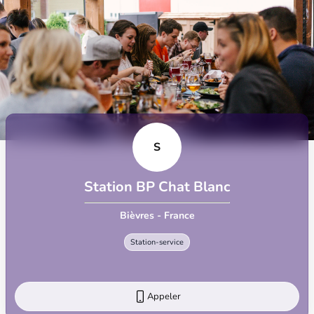
S
Station BP Chat Blanc
Bièvres - France
Station-service
Appeler