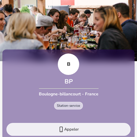
B
BP
Boulogne-billancourt - France
Station-service
Appeler