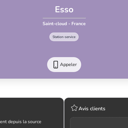
Esso
Saint-cloud - France
Station-service
Appeler
Avis clients
ent depuis la source