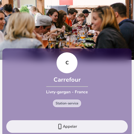
C
Carrefour
Livry-gargan - France
Station-service
Appeler