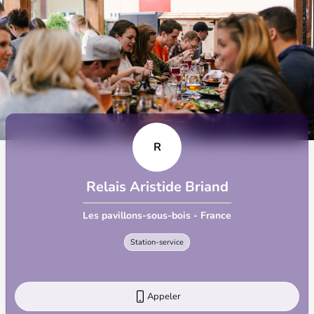
R
Relais Aristide Briand
Les pavillons-sous-bois - France
Station-service
Appeler